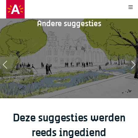
Kli
Andere suggesties
12
48
1
0
Deze suggesties werden
reeds ingediend