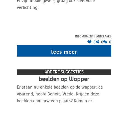
Er zijn mooie gevels, graag ook sfeervolle
verlichting.
Infomoment handelaars
8
0
0
lees meer
ANDERE SUGGESTIES
beelden op Wapper
Er staan nu enkele beelden op de wapper: de
visarend, hoofd Benoit, Vrede. Krijgen deze
beelden opnieuw een plaats? Komen er
misschien beelden bij (uit voorraad Middelheim).
Geef die beelden dan de ruimte. Het beeld Vrede
staat verloren tussen terrasstoelen, een beetje