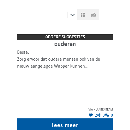
ANDERE SUGGESTIES
ouderen
Beste,
Zorg ervoor dat oudere mensen ook van de
nieuw aangelegde Wapper kunnen
genieten:brede voetpaden,geen stoepen,mooie
gladde ondergrond.De ouderen zijn dikwijls een
vergeten groep.
Op hoop van zegen!
Groeten
via klantenteam
2
0
0
lees meer