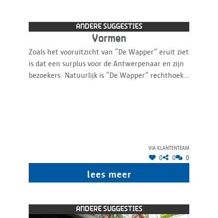
ANDERE SUGGESTIES
Vormen
Zoals het vooruitzicht van “De Wapper” eruit ziet
is dat een surplus voor de Antwerpenaar en zijn
bezoekers. Natuurlijk is “De Wapper” rechthoekig
en misschien daarom zou het mooi zijn om het
ontwerp ronder, sierlijker, eleganter te laten
verlopen. Het zou zeker niets afdoen aan al de
andere zaken waar de aanleg oor bedoeld is
(verfrissing bv ) en een meer kost waarschijnlijk
ook niet. Het aangenaam verblijven op “De
via klantenteam
Wapper” zou de hoogte inschieten denk ik.
0
0
0
lees meer
ANDERE SUGGESTIES