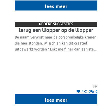
lees meer
ANDERE SUGGESTIES
terug een Wapper op de Wapper
De naam verwijst naar de oorspronkelijke kranen
die hier stonden. Misschien kan dit creatief
uitgewerkt worden? Lijkt me fijner dan een stel
waterboogjes die de ruien zouden moeten
evoceren (wat trouwens een betrekkelijk saaie
interpretatie is van het concept speelfontein).
Een Wapper zou ook wat meer reliëf bieden aan
de huidige renders die een nogal plat,
horizontaal ontwerp lijken te bieden.
S D.
4
0
0
lees meer