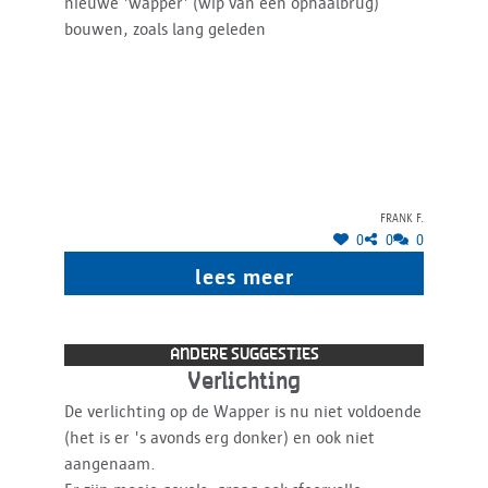
nieuwe 'wapper' (wip van een ophaalbrug)
bouwen, zoals lang geleden
Frank F.
0
0
0
lees meer
ANDERE SUGGESTIES
Verlichting
De verlichting op de Wapper is nu niet voldoende
(het is er 's avonds erg donker) en ook niet
aangenaam.