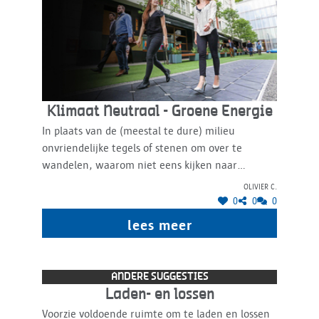
Klimaat Neutraal - Groene Energie
In plaats van de (meestal te dure) milieu
onvriendelijke tegels of stenen om over te
wandelen, waarom niet eens kijken naar
Pavegen? Vermits Antwerpen stad zich groener
Olivier C.
wil profileren en ook een voortrekkersrol wil
0
0
0
spelen in Vlaanderen, zo zo'n installatie dit zeker
lees meer
een duwtje geven. Met een groot verwacht
voetgangers verloop kan dit best wat energie
opleveren. https://www.pavegen.com/en/case-
ANDERE SUGGESTIES
studies
Laden- en lossen
Voorzie voldoende ruimte om te laden en lossen