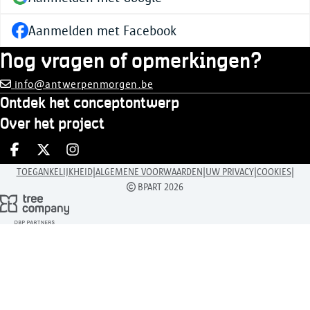
Aanmelden met Facebook
Nog vragen of opmerkingen?
info@antwerpenmorgen.be
Ontdek het conceptontwerp
Over het project
Deel op facebook
Deel op X
Deel op Instagram
|
|
|
|
TOEGANKELIJKHEID
ALGEMENE VOORWAARDEN
UW PRIVACY
COOKIES
BPART 2026