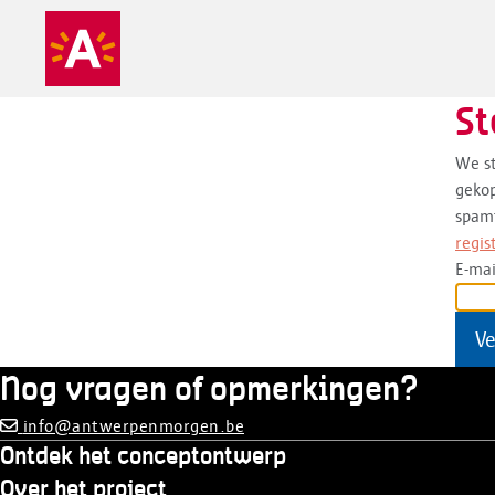
St
We st
gekop
spamf
regis
E-mai
Nog vragen of opmerkingen?
info@antwerpenmorgen.be
Ontdek het conceptontwerp
Over het project