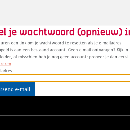
el je wachtwoord (opnieuw) i
uren een link om je wachtwoord te resetten als je e-mailadres
peld is aan een bestaand account. Geen e-mail ontvangen? Kijk in 
older, of misschien heb je nog geen account: probeer je dan eerst 
treren
.
ladres