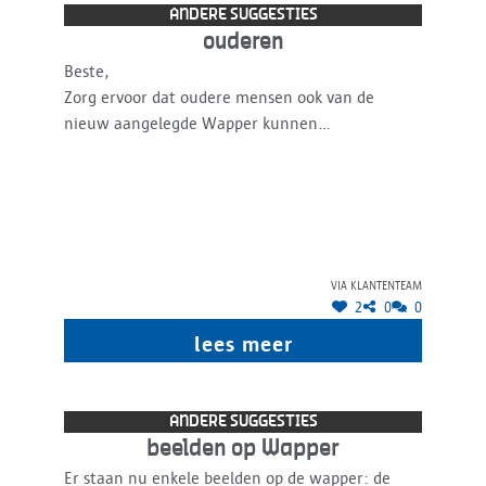
ANDERE SUGGESTIES
ouderen
Beste,
Zorg ervoor dat oudere mensen ook van de
nieuw aangelegde Wapper kunnen
genieten:brede voetpaden,geen stoepen,mooie
gladde ondergrond.De ouderen zijn dikwijls een
vergeten groep.
Op hoop van zegen!
Groeten
via klantenteam
2
0
0
lees meer
ANDERE SUGGESTIES
beelden op Wapper
Er staan nu enkele beelden op de wapper: de