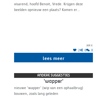
visarend, hoofd Benoit, Vrede. Krijgen deze
beelden opnieuw een plaats? Komen er
misschien beelden bij (uit voorraad Middelheim).
Geef die beelden dan de ruimte. Het beeld Vrede
staat verloren tussen terrasstoelen, een beetje
respectloos voor een vredemonument.
Jan V.
2
0
0
lees meer
ANDERE SUGGESTIES
'wapper'
nieuwe 'wapper' (wip van een ophaalbrug)
bouwen, zoals lang geleden