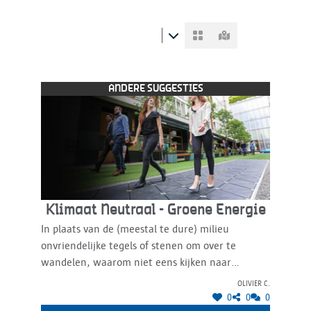
ANDERE SUGGESTIES
Klimaat Neutraal - Groene Energie
In plaats van de (meestal te dure) milieu
onvriendelijke tegels of stenen om over te
wandelen, waarom niet eens kijken naar
Pavegen? Vermits Antwerpen stad zich groener
Olivier C.
wil profileren en ook een voortrekkersrol wil
0
0
0