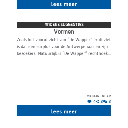
spelen in Vlaanderen, zo zo'n installatie dit zeker
lees meer
een duwtje geven. Met een groot verwacht
voetgangers verloop kan dit best wat energie
opleveren. https://www.pavegen.com/en/case-
ANDERE SUGGESTIES
studies
Vormen
Zoals het vooruitzicht van “De Wapper” eruit ziet
is dat een surplus voor de Antwerpenaar en zijn
bezoekers. Natuurlijk is “De Wapper” rechthoekig
en misschien daarom zou het mooi zijn om het
ontwerp ronder, sierlijker, eleganter te laten
verlopen. Het zou zeker niets afdoen aan al de
andere zaken waar de aanleg oor bedoeld is
(verfrissing bv ) en een meer kost waarschijnlijk
ook niet. Het aangenaam verblijven op “De
via klantenteam
Wapper” zou de hoogte inschieten denk ik.
0
0
0
lees meer