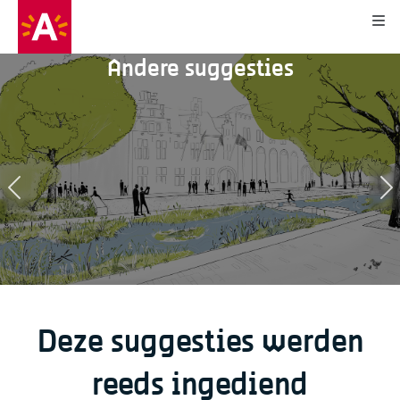
Kli
Andere suggesties
12
48
1
0
Deze suggesties werden
reeds ingediend