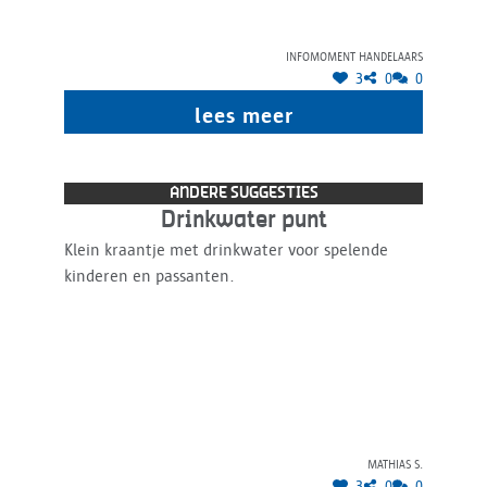
Infomoment handelaars
3
0
0
lees meer
ANDERE SUGGESTIES
Drinkwater punt
Klein kraantje met drinkwater voor spelende
kinderen en passanten.
Mathias S.
3
0
0