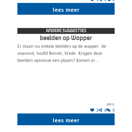
lees meer
ANDERE SUGGESTIES
beelden op Wapper
Er staan nu enkele beelden op de wapper: de
visarend, hoofd Benoit, Vrede. Krijgen deze
beelden opnieuw een plaats? Komen er
misschien beelden bij (uit voorraad Middelheim).
Geef die beelden dan de ruimte. Het beeld Vrede
staat verloren tussen terrasstoelen, een beetje
respectloos voor een vredemonument.
Jan V.
2
0
0
lees meer