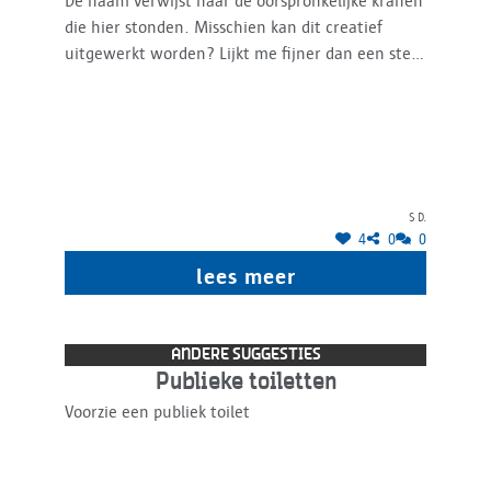
De naam verwijst naar de oorspronkelijke kranen
die hier stonden. Misschien kan dit creatief
uitgewerkt worden? Lijkt me fijner dan een stel
waterboogjes die de ruien zouden moeten
evoceren (wat trouwens een betrekkelijk saaie
interpretatie is van het concept speelfontein).
Een Wapper zou ook wat meer reliëf bieden aan
de huidige renders die een nogal plat,
horizontaal ontwerp lijken te bieden.
S D.
4
0
0
lees meer
ANDERE SUGGESTIES
Publieke toiletten
Voorzie een publiek toilet