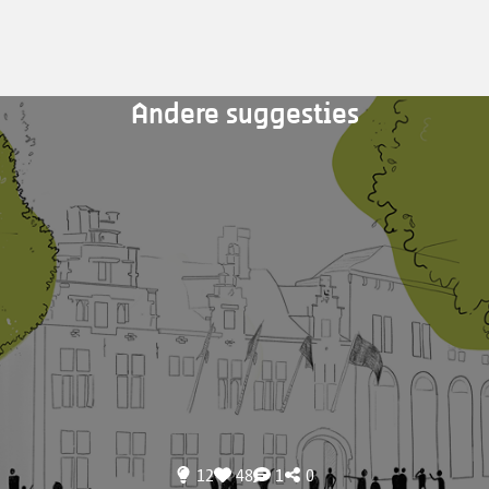
Andere suggesties
12
48
1
0