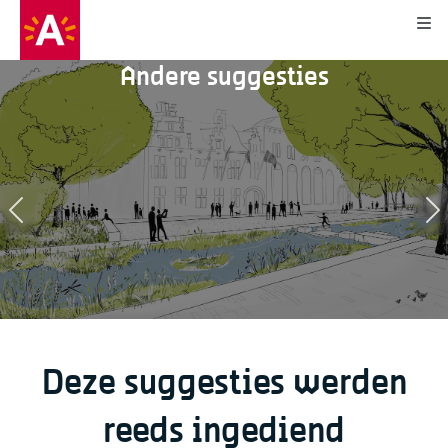
Kli
Andere suggesties
12
48
1
0
Deze suggesties werden
reeds ingediend