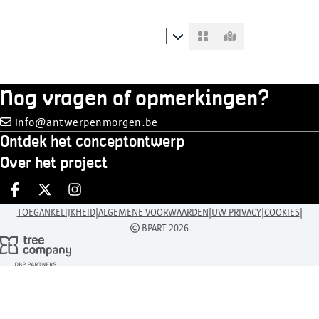
Nog vragen of opmerkingen?
info@antwerpenmorgen.be
Ontdek het conceptontwerp
Over het project
Deel op facebook
Deel op X
Deel op Instagram
|
|
|
|
TOEGANKELIJKHEID
ALGEMENE VOORWAARDEN
UW PRIVACY
COOKIES
BPART 2026