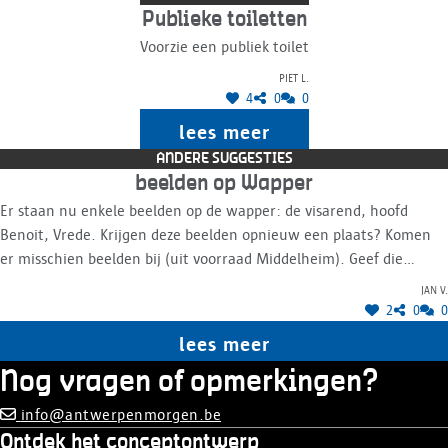
Publieke toiletten
Voorzie een publiek toilet
Piet L.
4
0
0
lees meer
ANDERE SUGGESTIES
beelden op Wapper
Er staan nu enkele beelden op de wapper: de visarend, hoofd
Benoit, Vrede. Krijgen deze beelden opnieuw een plaats? Komen
er misschien beelden bij (uit voorraad Middelheim). Geef die
beelden dan de ruimte. Het beeld Vrede staat verloren tussen
Jan V.
terrasstoelen, een beetje respectloos voor een vredemonument.
2
0
0
lees meer
Nog vragen of opmerkingen?
info@antwerpenmorgen.be
Ontdek het conceptontwerp