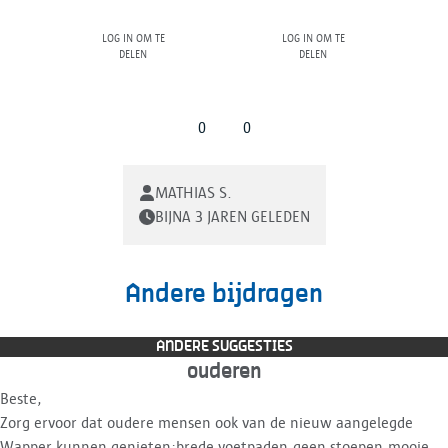
Log in om te
Log in om te
delen
delen
0
0
MATHIAS S.
BIJNA 3 JAREN GELEDEN
Andere bijdragen
ANDERE SUGGESTIES
ouderen
Beste,
Zorg ervoor dat oudere mensen ook van de nieuw aangelegde
Wapper kunnen genieten:brede voetpaden,geen stoepen,mooie