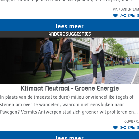
gladde ondergrond.De ouderen zijn dikwijls een vergeten groep.
via klantenteam
Op hoop van zegen!
2
0
0
Groeten
lees meer
ANDERE SUGGESTIES
Klimaat Neutraal - Groene Energie
In plaats van de (meestal te dure) milieu onvriendelijke tegels of
stenen om over te wandelen, waarom niet eens kijken naar
Pavegen? Vermits Antwerpen stad zich groener wil profileren en
ook een voortrekkersrol wil spelen in Vlaanderen, zo zo'n
Olivier C.
installatie dit zeker een duwtje geven. Met een groot verwacht
0
0
0
voetgangers verloop kan dit best wat energie opleveren.
lees meer