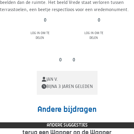
beelden dan de ruimte. Het beeld Vrede staat verloren tussen
terrasstoelen, een beetje respectloos voor een vredemonument.
0
0
Log in om te
Log in om te
delen
delen
0
0
JAN V.
BIJNA 3 JAREN GELEDEN
Andere bijdragen
ANDERE SUGGESTIES
terug een Wapper op de Wapper