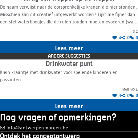
De naam verwijst naar de oorspronkelijke kranen die hier stonden.
Misschien kan dit creatief uitgewerkt worden? Lijkt me fijner dan
een stel waterboogjes die de ruien zouden moeten evoceren (wat
trouwens een betrekkelijk saaie interpretatie is van het concept
S D.
speelfontein). Een Wapper zou ook wat meer reliëf bieden aan de
4
0
0
huidige renders die een nogal plat, horizontaal ontwerp lijken te
lees meer
bieden.
ANDERE SUGGESTIES
Drinkwater punt
Klein kraantje met drinkwater voor spelende kinderen en
passanten.
Mathias S.
3
0
0
lees meer
Nog vragen of opmerkingen?
info@antwerpenmorgen.be
Ontdek het conceptontwerp