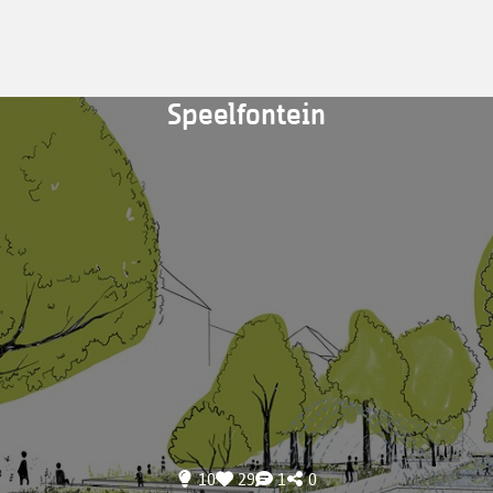
Speelfontein
10
29
1
0