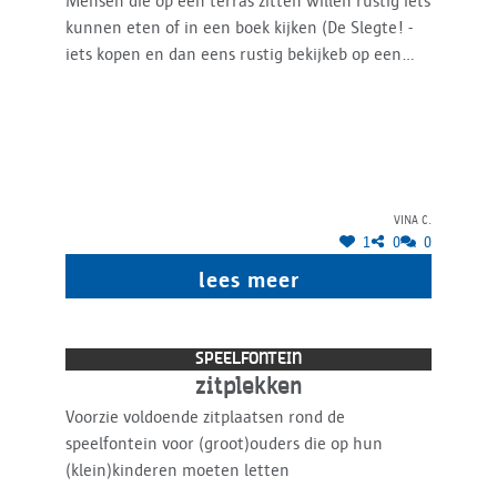
Mensen die op een terras zitten willen rustig iets
kunnen eten of in een boek kijken (De Slegte! -
iets kopen en dan eens rustig bekijkeb op een
terras)
Vina C.
1
0
0
lees meer
SPEELFONTEIN
zitplekken
Voorzie voldoende zitplaatsen rond de
speelfontein voor (groot)ouders die op hun
(klein)kinderen moeten letten