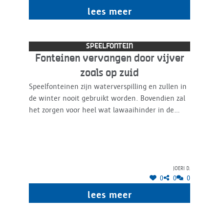
ze verloren lopen als het druk is
lees meer
SPEELFONTEIN
Fonteinen vervangen door vijver
zoals op zuid
Speelfonteinen zijn waterverspilling en zullen in
de winter nooit gebruikt worden. Bovendien zal
het zorgen voor heel wat lawaaihinder in de
zomer door roepende en gierende kinderen,
waarom kan er niet zoals op het zuid gewerkt
worden met een vijver en daarin een klein
fonteintje en daarrond zitbankjes in de grond
Joeri D.
verwerkt in trapjes naar beneden, is gezelliger
0
0
0
en kan ook in de winter gebruikt worden behalve
de fontein dan. Minder waterverspilling en
lees meer
minder lawaai van kinderen.