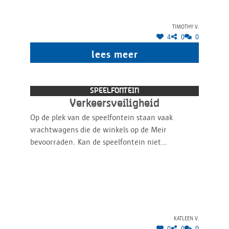
Timothy V.
4
0
0
lees meer
SPEELFONTEIN
Verkeersveiligheid
Op de plek van de speelfontein staan vaak
vrachtwagens die de winkels op de Meir
bevoorraden. Kan de speelfontein niet
verschoven worden meer naar het midden van
het plein, waar er minder kans bestaat rond
conflicten tussen vrachtwagens en spelende
kinderen?
Katleen V.
0
0
0