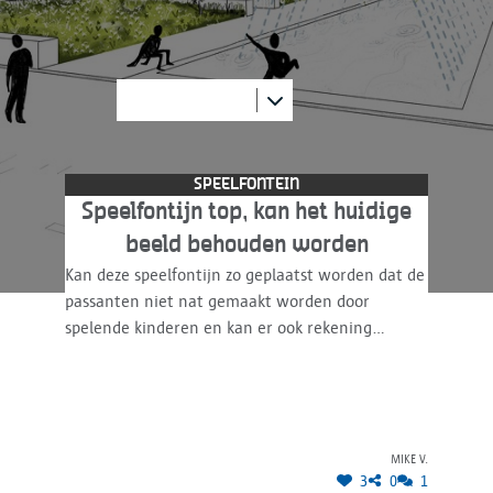
suggesties werden reeds ing
SPEELFONTEIN
Speelfontijn top, kan het huidige
beeld behouden worden
Kan deze speelfontijn zo geplaatst worden dat de
passanten niet nat gemaakt worden door
spelende kinderen en kan er ook rekening
gehouden worden dat spelende kinderen de
passanten niet omver lopen in hun
enthousiasme. Misschien rond de fontijn
zitbanken voorzien gericht naar de fontijn zodat
Mike V.
ouders met kinderen duidelijk kunnen aangeven
3
0
1
binnen welk gebied ze mogen spelen zonder dat