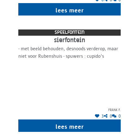
lees meer
SPEELFONTEIN
sierfontein
- met beeld behouden, desnoods verderop, maar
niet voor Rubenshuis - spuwers : cupido's
Frank F.
3
0
0
lees meer