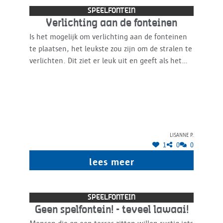
SPEELFONTEIN
Verlichting aan de fonteinen
Is het mogelijk om verlichting aan de fonteinen
te plaatsen, het leukste zou zijn om de stralen te
verlichten. Dit ziet er leuk uit en geeft als het
wat donkerder wordt wat meer veiligheid,
omdat de kinderen goed kunnen zien wat ze aan
het doen zijn en de ouders de kinderen in de
gaten kunnen houden.
Lisanne P.
1
0
0
lees meer
SPEELFONTEIN
Geen spelfontein! - teveel lawaai!