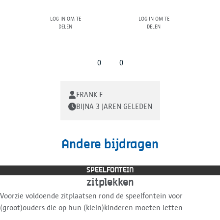
Log in om te
Log in om te
delen
delen
0
0
FRANK F.
BIJNA 3 JAREN GELEDEN
Andere bijdragen
SPEELFONTEIN
zitplekken
Voorzie voldoende zitplaatsen rond de speelfontein voor
(groot)ouders die op hun (klein)kinderen moeten letten