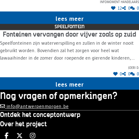
Infomoment handelaars
12
0
0
lees meer
SPEELFONTEIN
Fonteinen vervangen door vijver zoals op zuid
Speelfonteinen zijn waterverspilling en zullen in de winter nooit
gebruikt worden. Bovendien zal het zorgen voor heel wat
lawaaihinder in de zomer door roepende en gierende kinderen,
waarom kan er niet zoals op het zuid gewerkt worden met een
Joeri D.
vijver en daarin een klein fonteintje en daarrond zitbankjes in de
0
0
0
grond verwerkt in trapjes naar beneden, is gezelliger en kan ook in
lees meer
de winter gebruikt worden behalve de fontein dan. Minder
Nog vragen of opmerkingen?
waterverspilling en minder lawaai van kinderen.
info@antwerpenmorgen.be
Ontdek het conceptontwerp
Over het project