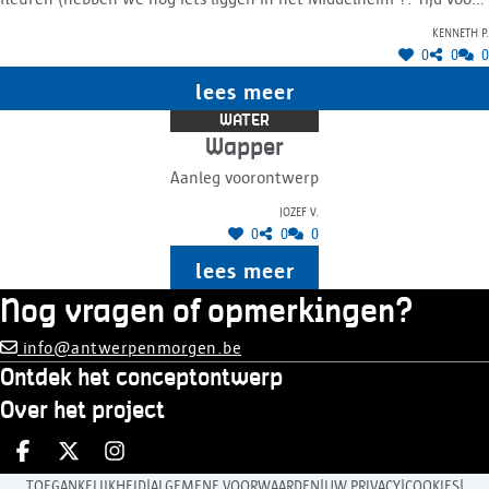
verandering !
Kenneth P.
0
0
0
lees meer
WATER
Wapper
Aanleg voorontwerp
Jozef V.
0
0
0
lees meer
Nog vragen of opmerkingen?
info@antwerpenmorgen.be
Ontdek het conceptontwerp
Over het project
Deel op facebook
Deel op X
Deel op Instagram
|
|
|
|
TOEGANKELIJKHEID
ALGEMENE VOORWAARDEN
UW PRIVACY
COOKIES