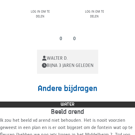
Log in om te
Log in om te
delen
delen
0
0
WALTER D.
BIJNA 3 JAREN GELEDEN
Andere bijdragen
WATER
Beeld arend
Ik zou het beeld vd arend niet behouden. Het is nooit voorzien
geweest in een plan en is er ooit bijgezet om de fontein wat op te
fleuren (hebben we nog iets liggen in het Middelheim ?. Tijd voor