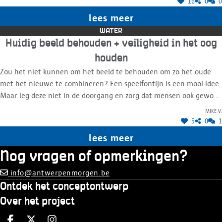
16
0
0
lees meer
WATER
Huidig beeld behouden + veiligheid in het oog
houden
Zou het niet kunnen om het beeld te behouden om zo het oude
met het nieuwe te combineren? Een speelfontijn is een mooi idee.
Maar leg deze niet in de doorgang en zorg dat mensen ook gewoon
kunnen passeren zonder dat spelende kinderen de voorbijgangers
Mike V.
nat maken of in hun volle enthousiasme de passanten omver
5
0
1
lopen.
lees meer
Nog vragen of opmerkingen?
info@antwerpenmorgen.be
Ontdek het conceptontwerp
Over het project