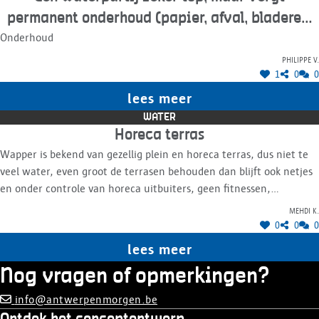
permanent onderhoud (papier, afval, bladeren,
Onderhoud
takken, enz.)
Philippe V.
1
0
0
lees meer
WATER
Horeca terras
Wapper is bekend van gezellig plein en horeca terras, dus niet te
veel water, even groot de terrasen behouden dan blijft ook netjes
en onder controle van horeca uitbuiters, geen fitnessen,
verlichting van het water en bomen mooi voor avond en velig voor
Mehdi K.
de voetgangers
0
0
0
lees meer
Nog vragen of opmerkingen?
info@antwerpenmorgen.be