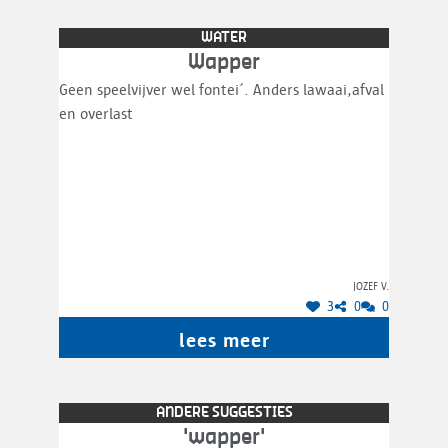
WATER
Wapper
Geen speelvijver wel fontei´. Anders lawaai,afval
en overlast
Jozef V.
3
0
0
lees meer
ANDERE SUGGESTIES
'wapper'