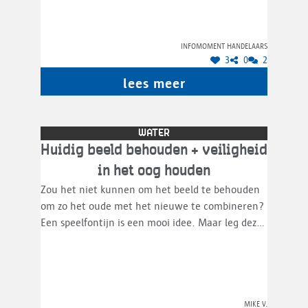
Infomoment handelaars
3
0
2
lees meer
WATER
Huidig beeld behouden + veiligheid
in het oog houden
Zou het niet kunnen om het beeld te behouden
om zo het oude met het nieuwe te combineren?
Een speelfontijn is een mooi idee. Maar leg deze
niet in de doorgang en zorg dat mensen ook
gewoon kunnen passeren zonder dat spelende
kinderen de voorbijgangers nat maken of in hun
volle enthousiasme de passanten omver lopen.
Mike V.