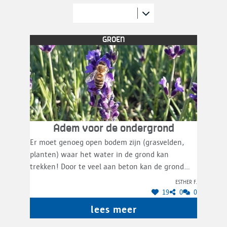
GROEN
Adem voor de ondergrond
Er moet genoeg open bodem zijn (grasvelden,
planten) waar het water in de grond kan
trekken! Door te veel aan beton kan de grond
bijna nergens water opnemen waardoor alles
Esther F.
nog droger blijft. In de stad is dat er bijna niet
19
0
0
dus dit is een goed begin!
lees meer