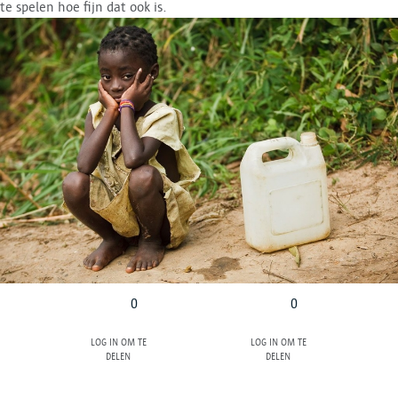
te spelen hoe fijn dat ook is.
0
0
Log in om te
Log in om te
delen
delen