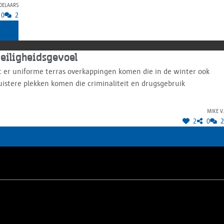
delaars
0
2
veiligheidsgevoel
t er uniforme terras overkappingen komen die in de winter ook
uistere plekken komen die criminaliteit en drugsgebruik
Mike V.
2
0
2