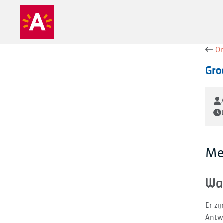
On
Gro
Me
Wa
Er zi
Antwe