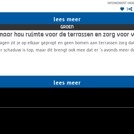
Infomoment han
3
lees meer
GROEN
aar hou ruimte voor de terrassen en zorg voor 
agen zit je op elkaar gepropt en geen bomen aan terrassen zorg da
er schaduw is top, maar dit brengt ook mee dat er ‘s avonds meer d
lees meer