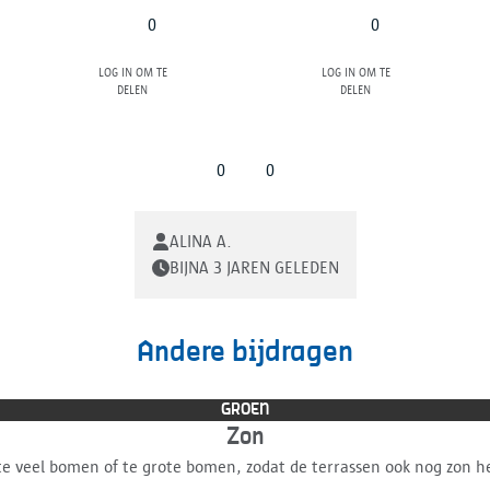
0
0
Log in om te
Log in om te
delen
delen
0
0
ALINA A.
BIJNA 3 JAREN GELEDEN
Andere bijdragen
GROEN
Zon
te veel bomen of te grote bomen, zodat de terrassen ook nog zon 