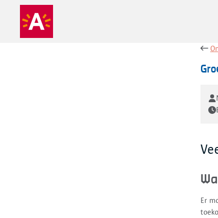
On
Gro
Ve
Wa
Er m
toek