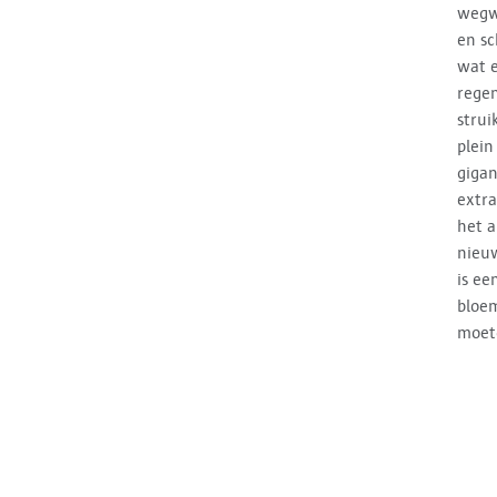
wegwe
en sc
wat e
regen
strui
plein
gigan
extra
het a
nieuw
is ee
bloem
moet