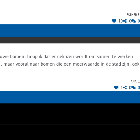
Esther F.
19
0
0
ieuwe bomen, hoop ik dat er gekozen wordt om samen te werken
n, maar vooral naar bomen die een meerwaarde in de stad zijn, ook
Jana D.
1
0
0