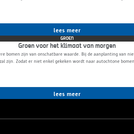
lees meer
GROEN
Groen voor het klimaat van morgen
ere bomen zijn van onschatbare waarde. Bij de aanplanting van n
 zal zijn. Zodat er niet enkel gekeken wordt naar autochtone bome
lees meer