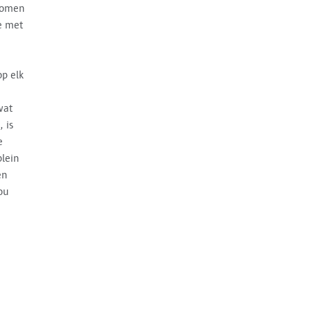
 bomen
e met
p elk
wat
 is
e
lein
en
ou