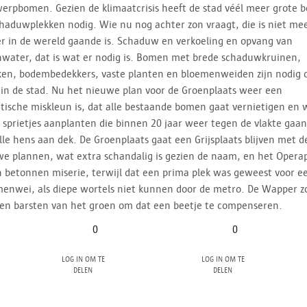
rpbomen. Gezien de klimaatcrisis heeft de stad véél meer grote
haduwplekken nodig. Wie nu nog achter zon vraagt, die is niet me
r in de wereld gaande is. Schaduw en verkoeling en opvang van
water, dat is wat er nodig is. Bomen met brede schaduwkruinen,
ken, bodembedekkers, vaste planten en bloemenweiden zijn nodig o
 in de stad. Nu het nieuwe plan voor de Groenplaats weer een
tische miskleun is, dat alle bestaande bomen gaat vernietigen en 
 sprietjes aanplanten die binnen 20 jaar weer tegen de vlakte gaan,
lle hens aan dek. De Groenplaats gaat een Grijsplaats blijven met d
e plannen, wat extra schandalig is gezien de naam, en het Operap
n betonnen miserie, terwijl dat een prima plek was geweest voor e
enwei, als diepe wortels niet kunnen door de metro. De Wapper z
en barsten van het groen om dat een beetje te compenseren.
0
0
Log in om te
Log in om te
delen
delen