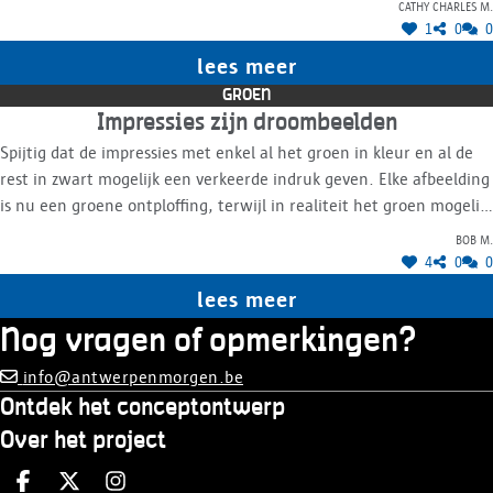
Cathy charles M.
1
0
0
lees meer
GROEN
Impressies zijn droombeelden
Spijtig dat de impressies met enkel al het groen in kleur en al de
rest in zwart mogelijk een verkeerde indruk geven. Elke afbeelding
is nu een groene ontploffing, terwijl in realiteit het groen mogelijk
veel minder hard zal opvallen.
Bob M.
4
0
0
lees meer
Nog vragen of opmerkingen?
info@antwerpenmorgen.be
Ontdek het conceptontwerp
Over het project