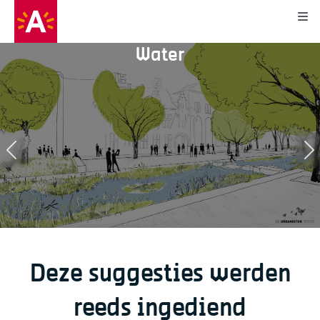
Kli
Water
20
71
5
0
Deze suggesties werden
reeds ingediend