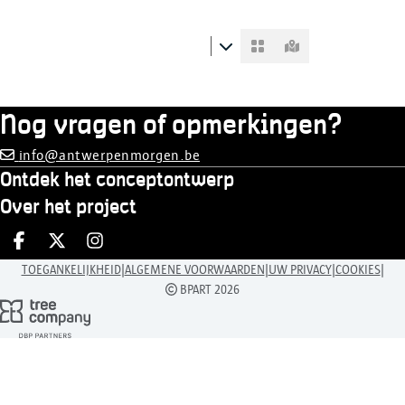
Nog vragen of opmerkingen?
info@antwerpenmorgen.be
Ontdek het conceptontwerp
Over het project
Deel op facebook
Deel op X
Deel op Instagram
|
|
|
|
TOEGANKELIJKHEID
ALGEMENE VOORWAARDEN
UW PRIVACY
COOKIES
BPART 2026