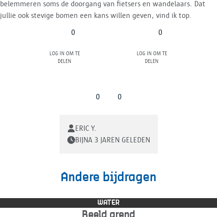
belemmeren soms de doorgang van fietsers en wandelaars. Dat
jullie ook stevige bomen een kans willen geven, vind ik top.
0
0
Log in om te
Log in om te
delen
delen
0
0
ERIC Y.
BIJNA 3 JAREN GELEDEN
Andere bijdragen
WATER
Beeld arend