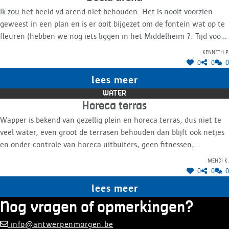
Ik zou het beeld vd arend niet behouden. Het is nooit voorzien
geweest in een plan en is er ooit bijgezet om de fontein wat op te
fleuren (hebben we nog iets liggen in het Middelheim ?. Tijd voor
verandering !
Kenneth P.
0
0
0
lees meer
WATER
Horeca terras
Wapper is bekend van gezellig plein en horeca terras, dus niet te
veel water, even groot de terrasen behouden dan blijft ook netjes
en onder controle van horeca uitbuiters, geen fitnessen,
verlichting van het water en bomen mooi voor avond en velig voor
Mehdi K.
de voetgangers
0
0
0
lees meer
Nog vragen of opmerkingen?
info@antwerpenmorgen.be