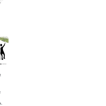
t
t
n.