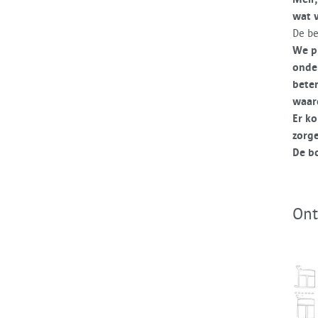
wat v
De be
We p
onde
bete
waar
Er k
zorge
De bo
Ont