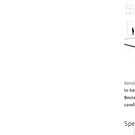
Vanda
In he
Best
comf
Spe