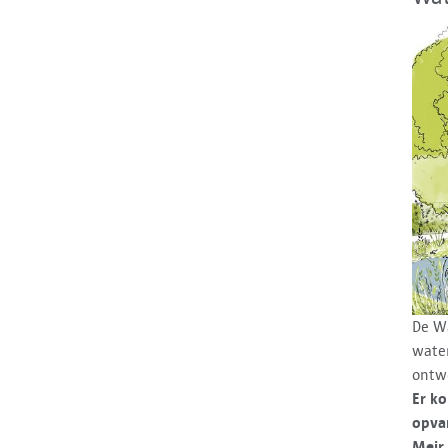
De Wa
wate
ontwe
Er k
opvan
Meir,