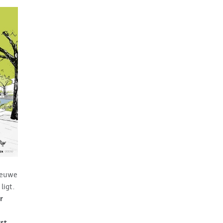
ieuwe
ligt.
r
st,