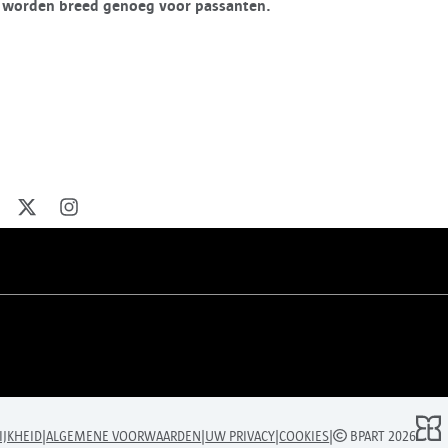
n worden breed genoeg voor passanten.
eel op facebook
Deel op X
Deel op Instagram
|
|
|
|
IJKHEID
ALGEMENE VOORWAARDEN
UW PRIVACY
COOKIES
BPART 2026