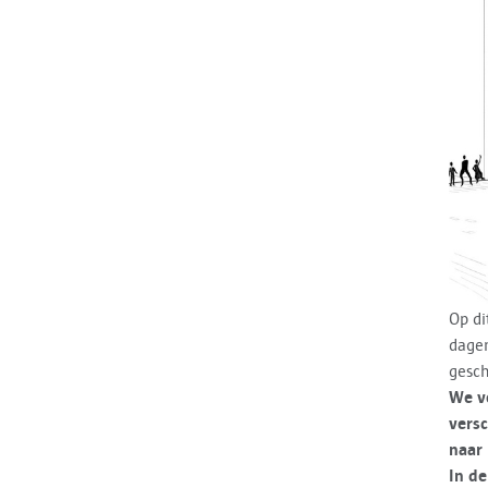
Op di
dagen
gesch
We v
versc
naar 
In de