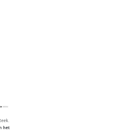
teek.
n het