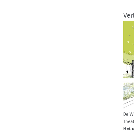
Ver
De Wa
Theat
Het o