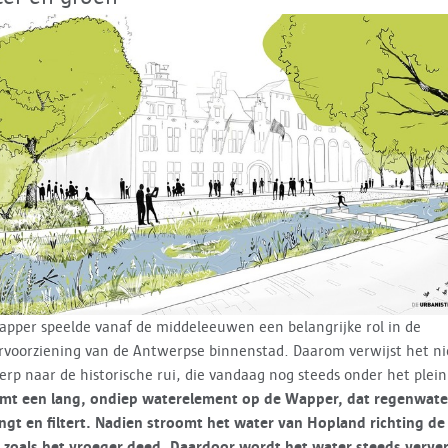
pper speelde vanaf de middeleeuwen een belangrijke rol in de
rvoorziening van de Antwerpse binnenstad. Daarom verwijst het n
rp naar de historische rui, die vandaag nog steeds onder het plein 
omt een lang, ondiep waterelement op de Wapper, dat regenwate
gt en filtert. Nadien stroomt het water van Hopland richting de
 zoals het vroeger deed.
Daardoor wordt het water steeds verver