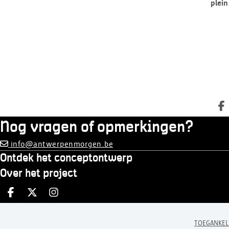
plei
D
Nog vragen of opmerkingen?
info@antwerpenmorgen.be
Ontdek het conceptontwerp
Over het project
Deel op facebook
Deel op X
Deel op Instagram
TOEGANKEL