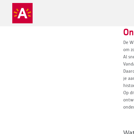
On
De Wa
om zo
Al sn
Vanda
Daar
je aa
histo
Op di
ontwe
onde
Wat