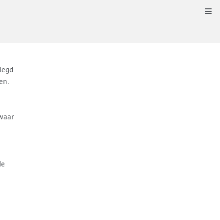
Kli
legd
en.
 waar
de