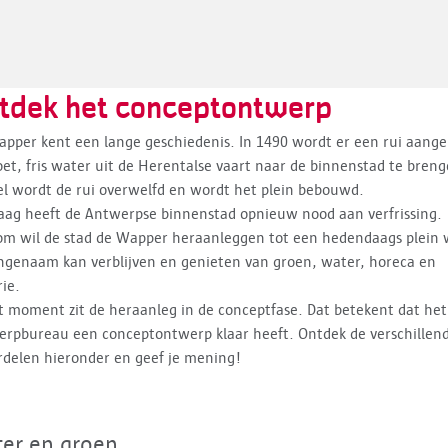
tdek het conceptontwerp
pper kent een lange geschiedenis. In 1490 wordt er een rui aange
et, fris water uit de Herentalse vaart naar de binnenstad te breng
el wordt de rui overwelfd en wordt het plein bebouwd.
ag heeft de Antwerpse binnenstad opnieuw nood aan verfrissing.
om wil de stad de Wapper heraanleggen tot een hedendaags plein
ngenaam kan verblijven en genieten van groen, water, horeca en
rie.
t moment zit de heraanleg in de conceptfase. Dat betekent dat het
rpbureau een conceptontwerp klaar heeft. Ontdek de verschillen
rdelen hieronder en geef je mening!
er en groen