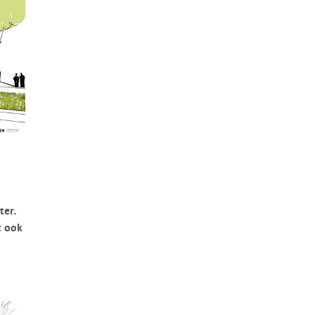
ter.
t ook