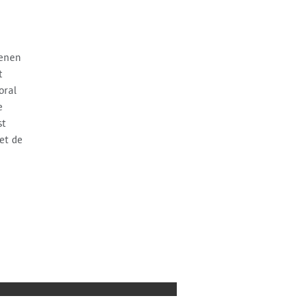
ienen
t
oral
e
st
et de