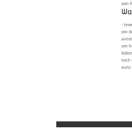
aan h
Wat
- tev
om de
autol
om he
bijko
toch 
auto 