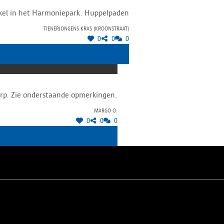
cirkel in het Harmoniepark. Huppelpaden
Tienerjongens Kras (Kroonstraat)
0
0
0
Er worden meer bomen voorzien dan dat er nu zijn. Verder ben ik niet echt voorstander van dit ontwerp. Zie onderstaande opmerkingen.
Margo O.
0
0
0