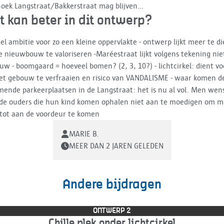
oek Langstraat/Bakkerstraat mag blijven...
 kan beter in dit ontwerp?
eel ambitie voor zo een kleine oppervlakte - ontwerp lijkt meer te d
 nieuwbouw te valoriseren -Maréestraat lijkt volgens tekening nie
uw - boomgaard = hoeveel bomen? (2, 3, 10?) - lichtcirkel: dient vo
t gebouw te verfraaien en risico van VANDALISME - waar komen d
mende parkeerplaatsen in de Langstraat: het is nu al vol. Men wen
de ouders die hun kind komen ophalen niet aan te moedigen om m
tot aan de voordeur te komen
MARIE B.
MEER DAN 2 JAREN GELEDEN
Andere bijdragen
ONTWERP 2
Chille plek onder lichtcirkel