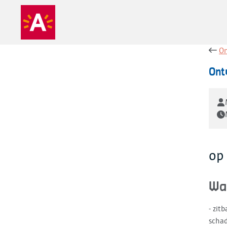
On
Ont
op
Wa
- zit
schad