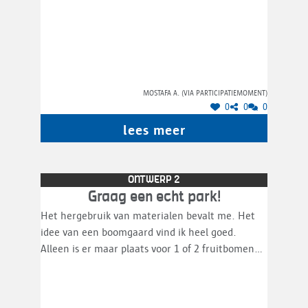
Mostafa A. (via participatiemoment)
0
0
0
lees meer
ONTWERP 2
Graag een echt park!
Het hergebruik van materialen bevalt me. Het
idee van een boomgaard vind ik heel goed.
Alleen is er maar plaats voor 1 of 2 fruitbomen?
Op dit onooglijk klein stukje "park". De buurt en
ik zouden graag een echt park wensen. Een
groene open ruimte en ademruimte. De renders