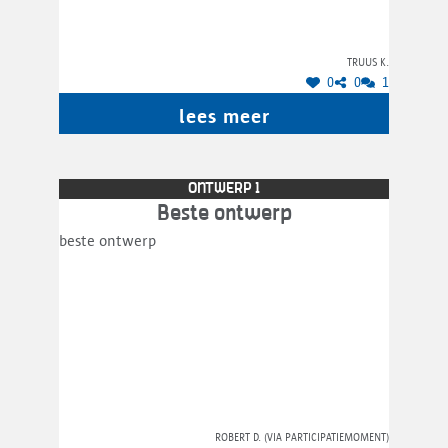
van dit ontwerpteam zien er beter uit dan die
van Ontwerp 1.
Truus K.
0
0
1
lees meer
ONTWERP 1
Beste ontwerp
beste ontwerp
Robert D. (via participatiemoment)