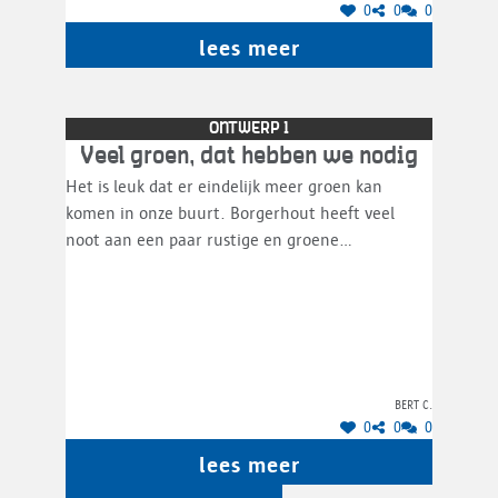
0
0
0
lees meer
ONTWERP 1
Veel groen, dat hebben we nodig
Het is leuk dat er eindelijk meer groen kan
komen in onze buurt. Borgerhout heeft veel
noot aan een paar rustige en groene
omgevingen tegenover de vele grijze straten. In
dit ontwerp zien we meer groen, daarom kies ik
voor dit ontwerp.
Bert C.
0
0
0
lees meer