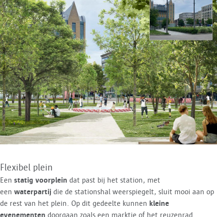
Flexibel plein
Een
statig voorplein
dat past bij het station, met
een
waterpartij
die de stationshal weerspiegelt, sluit mooi aan op
de rest van het plein. Op dit gedeelte kunnen
kleine
evenementen
doorgaan zoals een marktje of het reuzenrad.