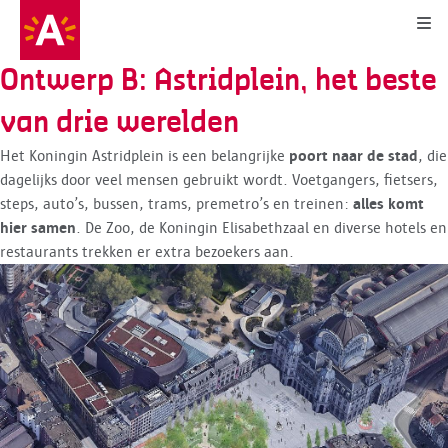
Kli
Ontwerp B: Astridplein, het beste
van drie werelden
Het Koningin Astridplein is een belangrijke
poort naar de stad
, die
dagelijks door veel mensen gebruikt wordt. Voetgangers, fietsers,
steps, auto’s, bussen, trams, premetro’s en treinen:
alles komt
hier samen
. De Zoo, de Koningin Elisabethzaal en diverse hotels en
restaurants trekken er extra bezoekers aan.