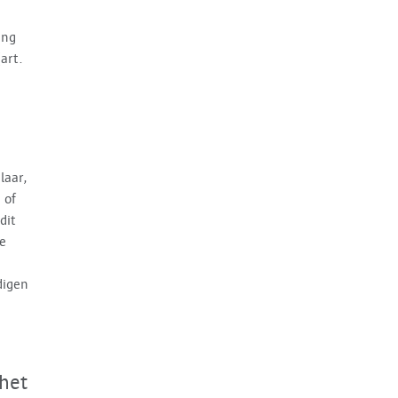
ing
art.
laar,
 of
dit
de
digen
het