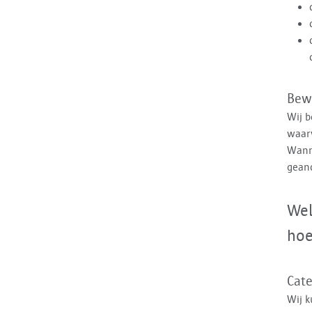
Bew
Wij b
waarv
Wanne
geano
Wel
ho
Cat
Wij 