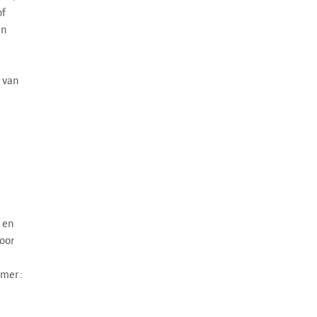
of
an
 van
 en
oor
mmer: