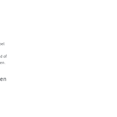
oel
d of
ren.
 en