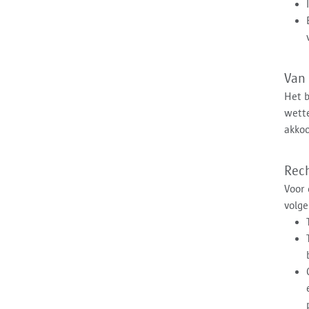
Van 
Het b
wette
akkoo
Rec
Voor
volg