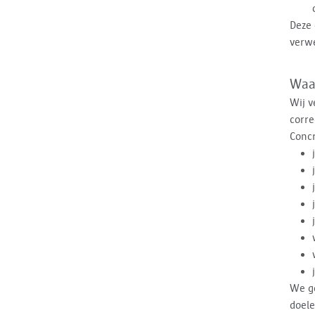
Deze 
verwe
Waa
Wij v
corre
Conc
We ge
doele