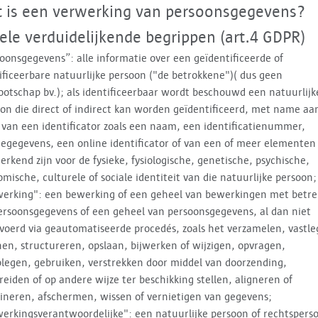
 is een verwerking van persoonsgegevens?
ele verduidelijkende begrippen (art.4 GDPR)
oonsgegevens”: alle informatie over een geïdentificeerde of
ificeerbare natuurlijke persoon ("de betrokkene")( dus geen
otschap bv.); als identificeerbaar wordt beschouwd een natuurlijk
on die direct of indirect kan worden geïdentificeerd, met name aa
van een identificator zoals een naam, een identificatienummer,
iegegevens, een online identificator of van een of meer elementen
rkend zijn voor de fysieke, fysiologische, genetische, psychische,
mische, culturele of sociale identiteit van die natuurlijke persoon;
erking": een bewerking of een geheel van bewerkingen met betre
ersoonsgegevens of een geheel van persoonsgegevens, al dan niet
voerd via geautomatiseerde procedés, zoals het verzamelen, vastl
en, structureren, opslaan, bijwerken of wijzigen, opvragen,
legen, gebruiken, verstrekken door middel van doorzending,
reiden of op andere wijze ter beschikking stellen, aligneren of
neren, afschermen, wissen of vernietigen van gegevens;
erkingsverantwoordelijke": een natuurlijke persoon of rechtspers