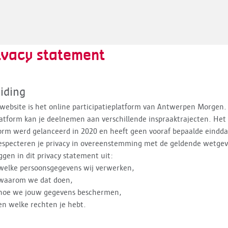
ivacy statement
eiding
website is het online participatieplatform van Antwerpen Morgen.
latform kan je deelnemen aan verschillende inspraaktrajecten. Het
orm werd gelanceerd in 2020 en heeft geen vooraf bepaalde eindd
especteren je privacy in overeenstemming met de geldende wetgev
ggen in dit privacy statement uit:
welke persoonsgegevens wij verwerken,
waarom we dat doen,
hoe we jouw gegevens beschermen,
en welke rechten je hebt.