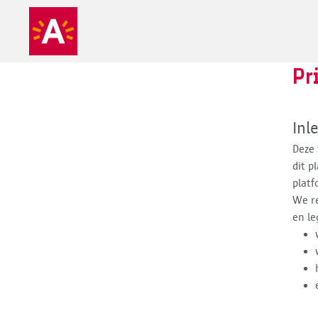
Pr
Inl
Deze 
dit p
platf
We r
en le