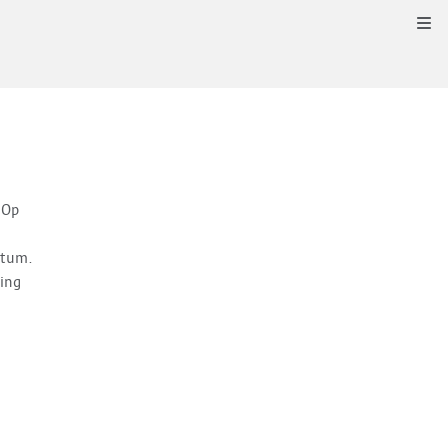
Kli
 Op
atum.
ing