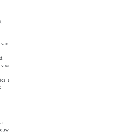
t
g van
d.
rvoor
cs is
k
ia
 jouw