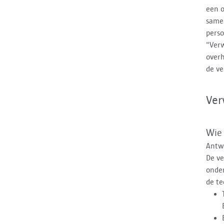
een o
samen
perso
"Verw
overh
de ve
Ver
Wie
Antw
De ve
onde
de te