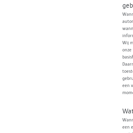
geb
Wanne
auto
wanne
infor
Wij m
onze 
basis
Daarn
toest
gebru
een v
momen
Wat
Wanne
een e