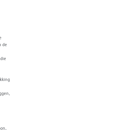
e
n de
 die
kking
eggen,
oon,