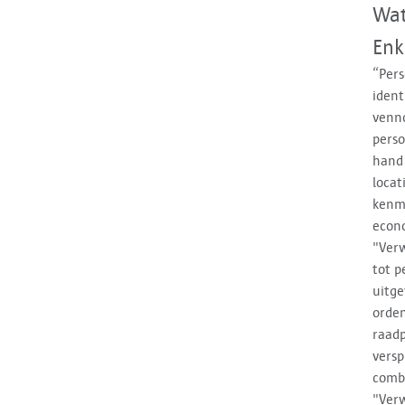
Wat
Enk
“Pers
ident
venno
perso
hand 
locat
kenme
econo
"Verw
tot p
uitge
orden
raadp
versp
combi
"Verw