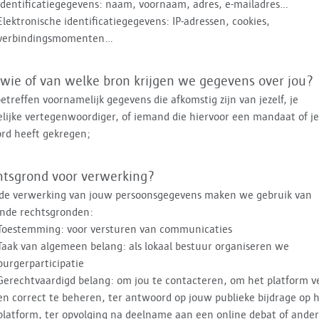
Identificatiegegevens: naam, voornaam, adres, e-mailadres…
Elektronische identificatiegegevens: IP-adressen, cookies,
verbindingsmomenten…
wie of van welke bron krijgen we gegevens over jou?
etreffen voornamelijk gegevens die afkomstig zijn van jezelf, je
lijke vertegenwoordiger, of iemand die hiervoor een mandaat of je
rd heeft gekregen;
htsgrond voor verwerking?
 de verwerking van jouw persoonsgegevens maken we gebruik van
ende rechtsgronden:
Toestemming: voor versturen van communicaties
Taak van algemeen belang: als lokaal bestuur organiseren we
burgerparticipatie
Gerechtvaardigd belang: om jou te contacteren, om het platform ve
en correct te beheren, ter antwoord op jouw publieke bijdrage op 
platform, ter opvolging na deelname aan een online debat of ande