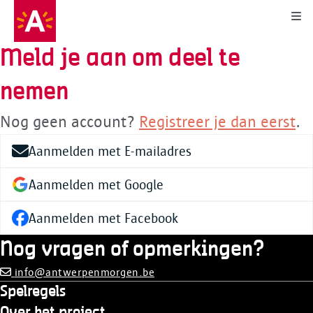
Kli
Meld je aan om deel te
nemen
Nog geen account?
Registreer je dan eerst
.
Aanmelden met E-mailadres
Aanmelden met Google
Aanmelden met Facebook
Nog vragen of opmerkingen?
info@antwerpenmorgen.be
Spelregels