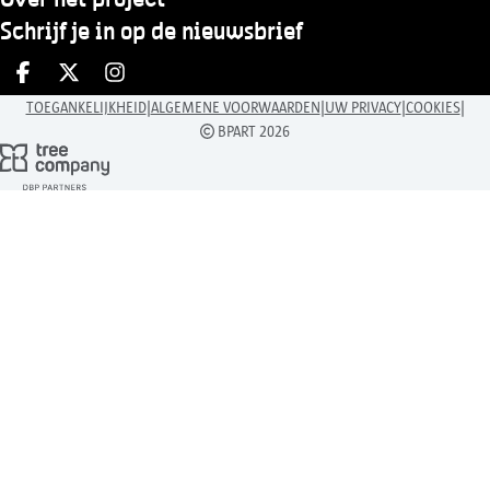
Over het project
Schrijf je in op de nieuwsbrief
Deel op facebook
Deel op X
Deel op Instagram
|
|
|
|
TOEGANKELIJKHEID
ALGEMENE VOORWAARDEN
UW PRIVACY
COOKIES
BPART 2026