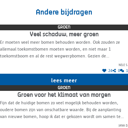
Andere bijdragen
GROEN
Veel schaduw, meer groen
Er moeten veel meer bomen behouden worden. Ook zouden ze
allemaal toekomstbomen moeten worden, en niet maar 1
toekomstboom en al de rest wegwerpbomen. Gezien de
klimaatcrisis heeft de stad véél meer grote bomen en
Nele S.
schaduwplekken nodig. Wie nu nog achter zon vraagt, die is niet
24
0
1
mee met wat er in de wereld gaande is. Schaduw en verkoeling en
lees meer
opvang van regenwater, dat is wat er nodig is. Bomen met brede
GROEN
schaduwkruinen, struiken, bodembedekkers, vaste planten en
Groen voor het klimaat van morgen
bloemenweiden zijn nodig op elk plein in de stad. Nu het nieuwe
Fijn dat de huidige bomen zo veel mogelijk behouden worden,
plan voor de Groenplaats weer een gigantische miskleun is, dat
oudere bomen zijn van onschatbare waarde. Bij de aanplanting
alle bestaande bomen gaat vernietigen en wat extra sprietjes
van nieuwe bomen, hoop ik dat er gekozen wordt om samen te
aanplanten die binnen 20 jaar weer tegen de vlakte gaan, is het
werken met professionals die kijken naar hoe het klimaat van de
alle hens aan dek. De Groenplaats gaat een Grijsplaats blijven met
Jana D.