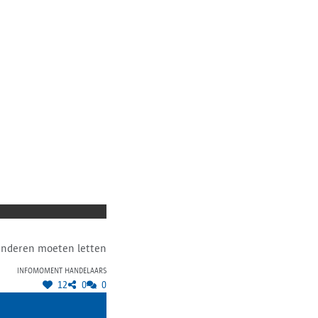
)kinderen moeten letten
Infomoment handelaars
12
0
0