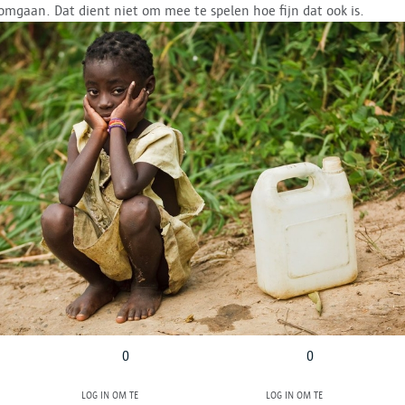
mgaan. Dat dient niet om mee te spelen hoe fijn dat ook is.
0
0
Log in om te
Log in om te