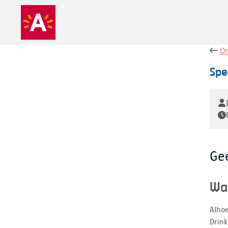
On
Spe
Ge
Wa
Alhoe
Drin