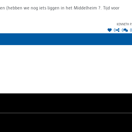
ren (hebben we nog iets liggen in het Middelheim ?. Tijd voor
Kenneth P.
0
0
0