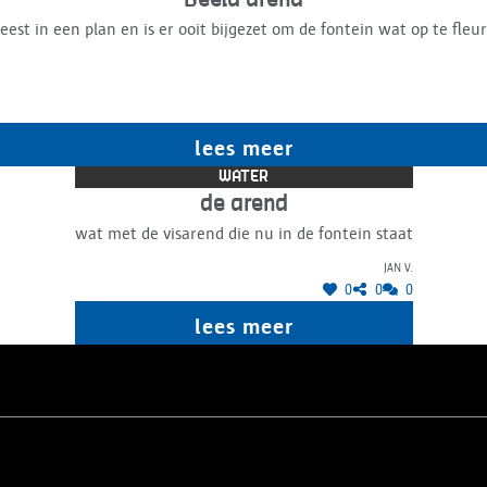
Beeld arend
est in een plan en is er ooit bijgezet om de fontein wat op te fleu
lees meer
WATER
de arend
wat met de visarend die nu in de fontein staat
Jan V.
0
0
0
lees meer