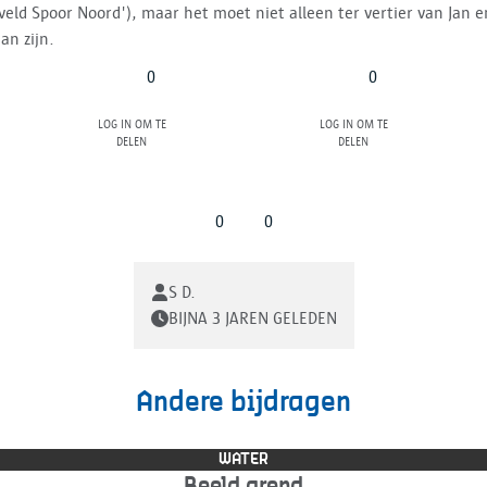
veld Spoor Noord'), maar het moet niet alleen ter vertier van Jan e
an zijn.
0
0
Log in om te
Log in om te
delen
delen
0
0
S D.
BIJNA 3 JAREN GELEDEN
Andere bijdragen
WATER