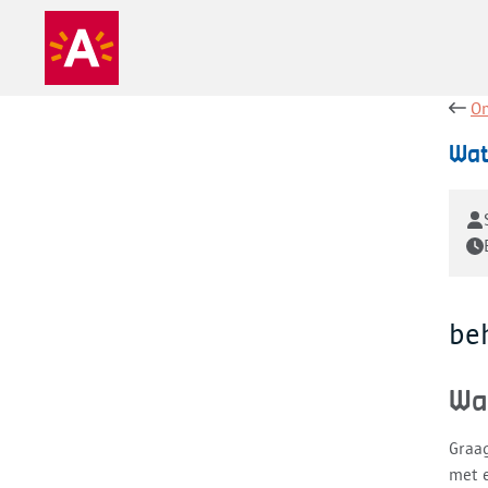
On
Wat
be
Wa
Graag
met e