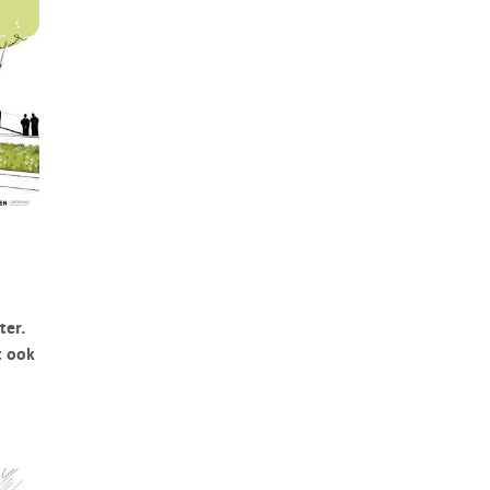
ter.
t ook