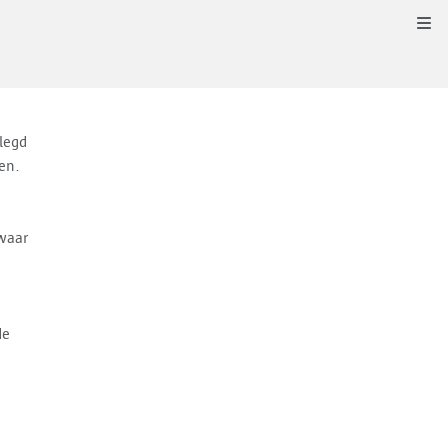
Kli
legd
en.
 waar
de