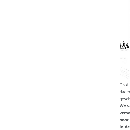
Op di
dagen
gesch
We v
versc
naar 
In de