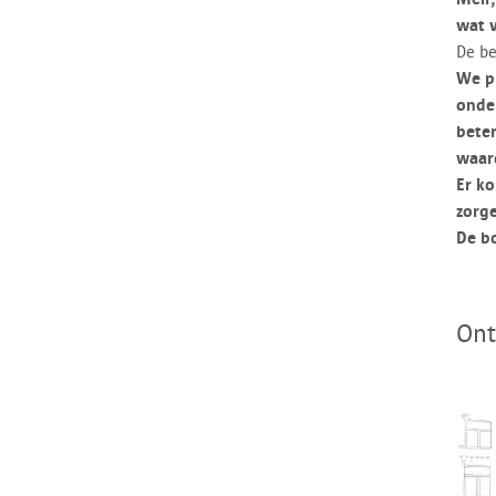
wat v
De be
We p
onde
bete
waar
Er k
zorge
De bo
Ont