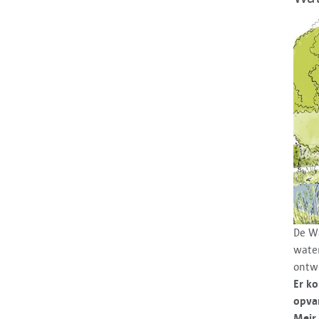
De Wa
wate
ontwe
Er k
opvan
Meir,