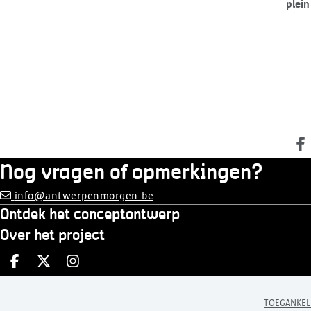
plei
D
Nog vragen of opmerkingen?
info@antwerpenmorgen.be
Ontdek het conceptontwerp
Over het project
Deel op facebook
Deel op X
Deel op Instagram
TOEGANKEL