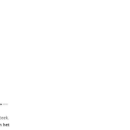
teek.
n het