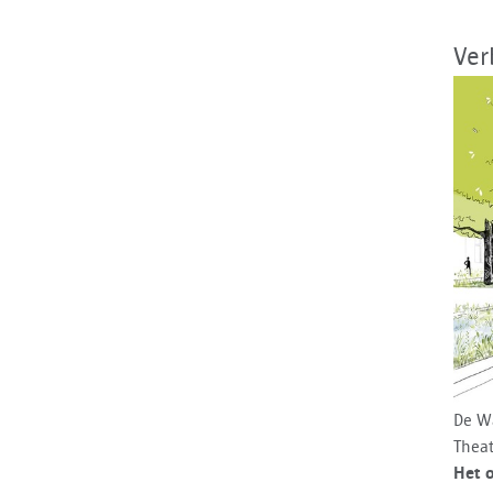
Ver
De Wa
Theat
Het o