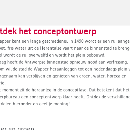
tdek het conceptontwerp
pper kent een lange geschiedenis. In 1490 wordt er een rui aange
et, fris water uit de Herentalse vaart naar de binnenstad te breng
el wordt de rui overwelfd en wordt het plein bebouwd.
ag heeft de Antwerpse binnenstad opnieuw nood aan verfrissing.
om wil de stad de Wapper heraanleggen tot een hedendaags plein
ngenaam kan verblijven en genieten van groen, water, horeca en
rie.
t moment zit de heraanleg in de conceptfase. Dat betekent dat het
rpbureau een conceptontwerp klaar heeft. Ontdek de verschillen
rdelen hieronder en geef je mening!
er en groen