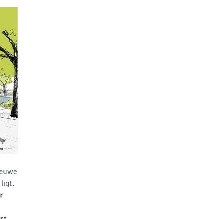
ieuwe
ligt.
r
st,