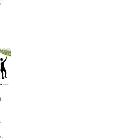
t
t
n.