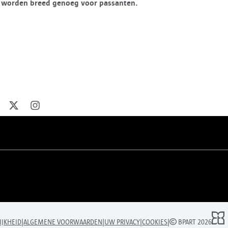
n worden breed genoeg voor passanten.
eel op facebook
Deel op X
Deel op Instagram
|
|
|
|
IJKHEID
ALGEMENE VOORWAARDEN
UW PRIVACY
COOKIES
BPART 2026