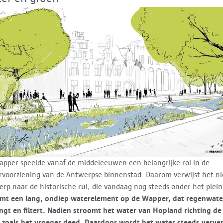
pper speelde vanaf de middeleeuwen een belangrijke rol in de
rvoorziening van de Antwerpse binnenstad. Daarom verwijst het n
rp naar de historische rui, die vandaag nog steeds onder het plein 
omt een lang, ondiep waterelement op de Wapper, dat regenwate
gt en filtert. Nadien stroomt het water van Hopland richting de
 zoals het vroeger deed.
Daardoor wordt het water steeds verver