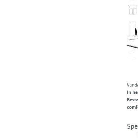
Vanda
In he
Best
comf
Spe