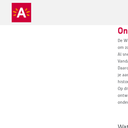
On
De Wa
om zo
Al sn
Vanda
Daar
je aa
histo
Op di
ontwe
onde
Wat