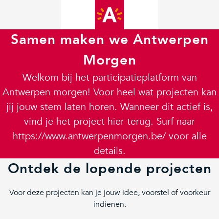
Samen maken we Antwerpen
Morgen
Welkom bij het participatieplatform van
Antwerpen morgen! Voor heel wat projecten kan
jij jouw stem laten horen. Wanneer dit actief is,
vind je het project hier terug. Surf naar
https://www.antwerpenmorgen.be/ voor alle
details.
Ontdek de lopende projecten
Voor deze projecten kan je jouw idee, voorstel of voorkeur
indienen.