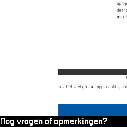
oplop
daaro
met 
relatief veel groene oppervlakte, n
Nog vragen of opmerkingen?