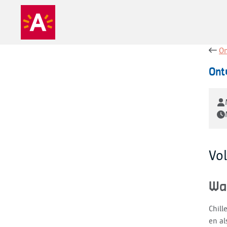
On
Ont
Vo
Wa
Chill
en al