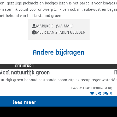
en, gezellige picknicks en boekjes lezen is het paradijs voor kindjes
m stem ik voluit voor ontwerp 1. Ik ben ook milieubewust en bega
het behoud van het bestaand groen.
MARIJKE C. (VIA MAIL)
MEER DAN 2 JAREN GELEDEN
Andere bijdragen
ONTWERP 1
Veel natuurlijk groen
M
atuurlijk groen behoud bestaande boom zitplek recup regenwater
Me
Eva S. (via participatiemoment)
0
0
0
lees meer