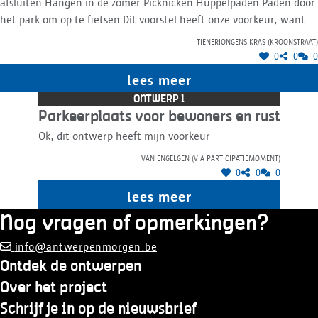
afsluiten Hangen in de zomer Picknicken Huppelpaden Paden door
het park om op te fietsen Dit voorstel heeft onze voorkeur, want er
zit meer variatie in: ontmoeten én spelen.
Tienerjongens Kras (Kroonstraat)
0
0
0
lees meer
ONTWERP 1
Parkeerplaats voor bewoners en rust
Ok, dit ontwerp heeft mijn voorkeur
Van Engelgen (via participatiemoment)
0
0
0
lees meer
Nog vragen of opmerkingen?
info@antwerpenmorgen.be
Ontdek de ontwerpen
Over het project
Schrijf je in op de nieuwsbrief